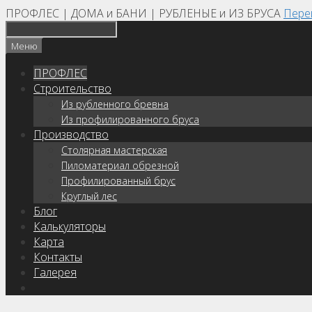
ПРОФЛЕС | ДОМА и БАНИ | РУБЛЕНЫЕ и ИЗ БРУСА
Пере
Меню
ПРОФЛЕС
Строительство
Из рубленного бревна
Из профилированного бруса
Производство
Столярная мастерская
Пиломатериал обрезной
Профилированный брус
Круглый лес
Блог
Калькуляторы
Карта
Контакты
Галерея