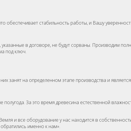
то обеспечивает стабильность работы, и Вашу уверенност
, указанные в договоре, не будут сорваны. Производим пол
ма под ключ.
 них занят на определенном этапе производства и являетс
 полугода. За это время древесина естественной влажности
емля и все оборудование у нас находится в собственности
 обратились именно к нам».