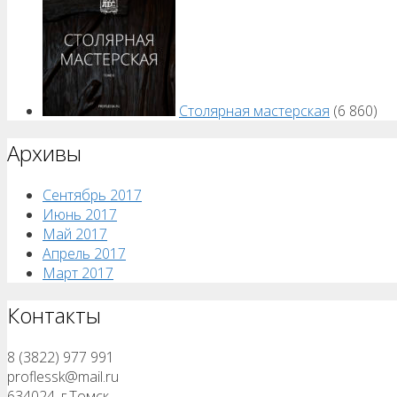
Столярная мастерская
(6 860)
Архивы
Сентябрь 2017
Июнь 2017
Май 2017
Апрель 2017
Март 2017
Контакты
8 (3822) 977 991
proflessk@mail.ru
634024, г.Томск,