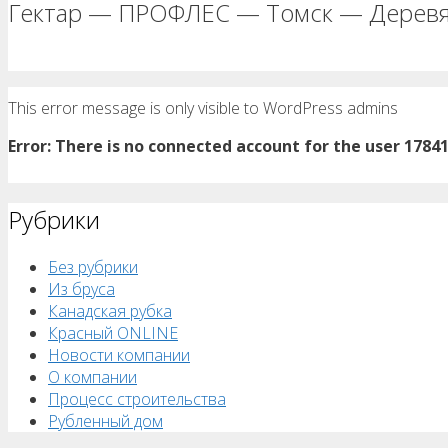
Гектар — ПРОФЛЕС — Томск — Деревя
This error message is only visible to WordPress admins
Error: There is no connected account for the user 1784
Рубрики
Без рубрики
Из бруса
Канадская рубка
Красный ONLINE
Новости компании
О компании
Процесс строительства
Рубленный дом