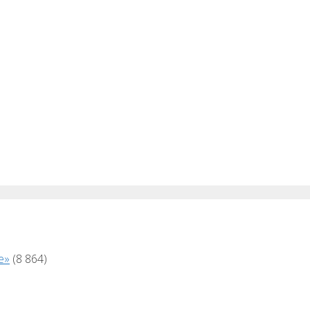
е»
(8 864)