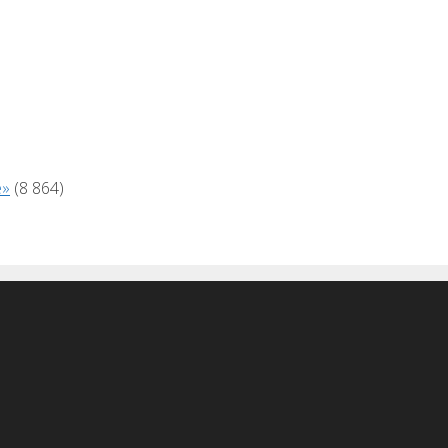
е»
(8 864)