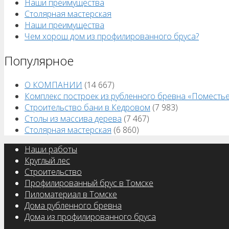
Наши преимущества
Столярная мастерская
Наши преимущества
Чем хорош дом из профилированного бруса?
Популярное
О КОМПАНИИ
(14 667)
Комплекс построек из рубленного бревна «Поместь
Строительство бани в Кедровом
(7 983)
Столы из массива дерева
(7 467)
Столярная мастерская
(6 860)
Наши работы
Круглый лес
Строительство
Профилированный брус в Томске
Пиломатериал в Томске
Дома рубленного бревна
Дома из профилированного бруса