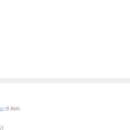
е»
(8 864)
0)