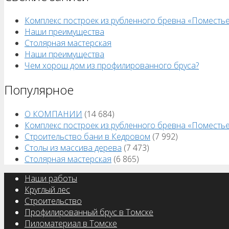
Комплекс построек из рубленного бревна «Поместь
Наши преимущества
Столярная мастерская
Наши преимущества
Чем хорош дом из профилированного бруса?
Популярное
О КОМПАНИИ
(14 684)
Комплекс построек из рубленного бревна «Поместь
Строительство бани в Кедровом
(7 992)
Столы из массива дерева
(7 473)
Столярная мастерская
(6 865)
Наши работы
Круглый лес
Строительство
Профилированный брус в Томске
Пиломатериал в Томске