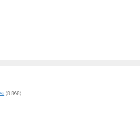
е»
(8 868)