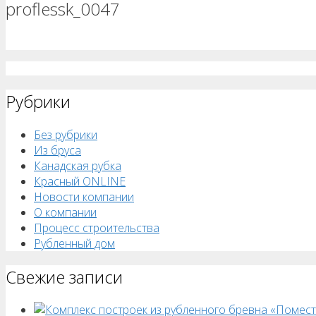
proflessk_0047
Рубрики
Без рубрики
Из бруса
Канадская рубка
Красный ONLINE
Новости компании
О компании
Процесс строительства
Рубленный дом
Свежие записи