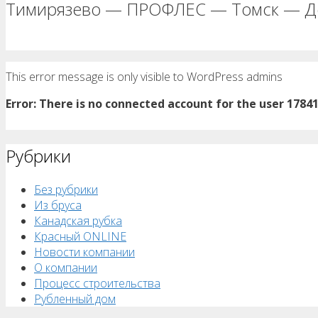
Тимирязево — ПРОФЛЕС — Томск — Д
This error message is only visible to WordPress admins
Error: There is no connected account for the user 1784
Рубрики
Без рубрики
Из бруса
Канадская рубка
Красный ONLINE
Новости компании
О компании
Процесс строительства
Рубленный дом