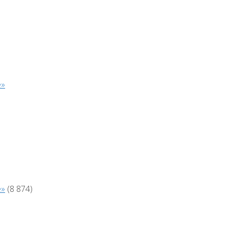
е»
е»
(8 874)