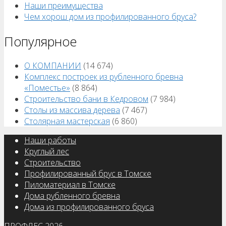
Наши преимущества
Чем хорош дом из профилированного бруса?
Популярное
О КОМПАНИИ
(14 674)
Комплекс построек из рубленного бревна
«Поместье»
(8 864)
Строительство бани в Кедровом
(7 984)
Столы из массива дерева
(7 467)
Столярная мастерская
(6 860)
Наши работы
Круглый лес
Строительство
Профилированный брус в Томске
Пиломатериал в Томске
Дома рубленного бревна
Дома из профилированного бруса