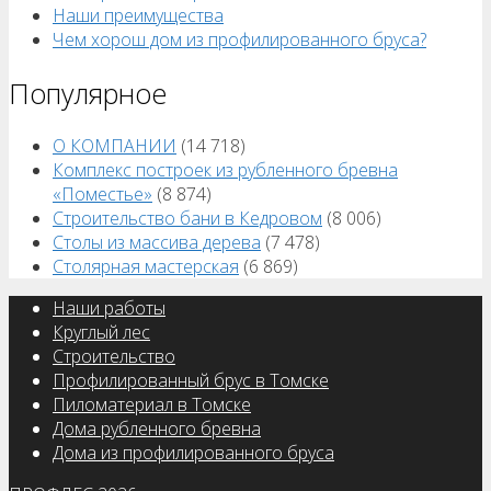
Наши преимущества
Чем хорош дом из профилированного бруса?
Популярное
О КОМПАНИИ
(14 718)
Комплекс построек из рубленного бревна
«Поместье»
(8 874)
Строительство бани в Кедровом
(8 006)
Столы из массива дерева
(7 478)
Столярная мастерская
(6 869)
Наши работы
Круглый лес
Строительство
Профилированный брус в Томске
Пиломатериал в Томске
Дома рубленного бревна
Дома из профилированного бруса