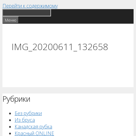
Перейти к содержимому
Меню
IMG_20200611_132658
Рубрики
Без рубрики
Из бруса
Канадская рубка
Красный ONLINE