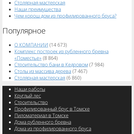
Столярная мастерская
Наши преимущества
Чем хорош дом из профилированного бруса?
Популярное
О КОМПАНИИ
(14 673)
Комплекс построек из рубленного бревна
«Поместье»
(8 864)
Строительство бани в Кедровом
(7 984)
Столы из массива дерева
(7 467)
Столярная мастерская
(6 860)
Наши работы
Круглый лес
Строительство
Профилированный брус в Томске
Пиломатериал в Томске
Дома рубленного бревна
Дома из профилированного бруса