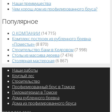
Наши преимущества
Чем хорош дом из профилированного бруса?
Популярное
О КОМПАНИИ
(14 715)
Комплекс построек из рубленного бревна
«Поместье»
(8 870)
Строительство бани в Кедровом
(7 998)
Столы из массива дерева
(7 474)
Столярная мастерская
(6 867)
Наши работы
Круглый лес
Строительство
Профилированный брус в Томске
Пиломатериал в Томске
Дома рубленного бревна
Дома из профилированного бруса