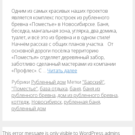
Одним из самых красивых наших проектов
является комплекс построек из рубленного
бревна «Поместье» в Новосибирске. Баня,
беседка, мангальная зона, углярка, два домика,
туалет, и всё это из бревна и в одном стиле!
Начнём рассказ с общих планов участка. От
основной дороги посёлка территорию
«Поместья» отделяет деревянный забор,
заботливо сделанный мастерами из компании
«Профлес». С …
Читать далее
Рубрики
Рубленный дом
Метки
"Барский"
,
"Поместье"
,
база отдыха
,
баня
,
баня из
рубленного бревна
,
дом из рубленного бревна
,
коттедж
,
Новосибирск
,
рубленная баня
,
рубленный дом
This error message is only visible to WordPress admins