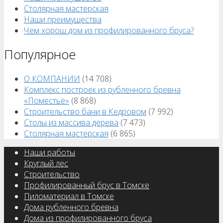
Столярная мастерская
Наши преимущества
Чем хорош дом из профилированного бруса?
Популярное
О КОМПАНИИ
(14 708)
Комплекс построек из рубленного бревна
«Поместье»
(8 868)
Строительство бани в Кедровом
(7 992)
Столы из массива дерева
(7 473)
Столярная мастерская
(6 865)
Наши работы
Круглый лес
Строительство
Профилированный брус в Томске
Пиломатериал в Томске
Дома рубленного бревна
Дома из профилированного бруса