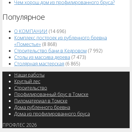
Чем хорош дом из профилированного бруса?
Популярное
О КОМПАНИИ
(14 696)
Комплекс построек из рубленного бревна
«Поместье»
(8 868)
Строительство бани в Кедровом
(7 992)
Столы из массива дерева
(7 473)
Столярная мастерская
(6 865)
Наши работы
Круглый лес
Строительство
Профилированный брус в Томске
Пиломатериал в Томске
Дома рубленного бревна
Дома из профилированного бруса
ПРОФЛЕС 2026