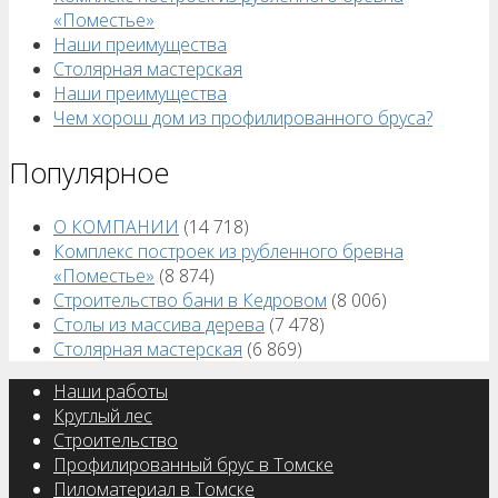
«Поместье»
Наши преимущества
Столярная мастерская
Наши преимущества
Чем хорош дом из профилированного бруса?
Популярное
О КОМПАНИИ
(14 718)
Комплекс построек из рубленного бревна
«Поместье»
(8 874)
Строительство бани в Кедровом
(8 006)
Столы из массива дерева
(7 478)
Столярная мастерская
(6 869)
Наши работы
Круглый лес
Строительство
Профилированный брус в Томске
Пиломатериал в Томске